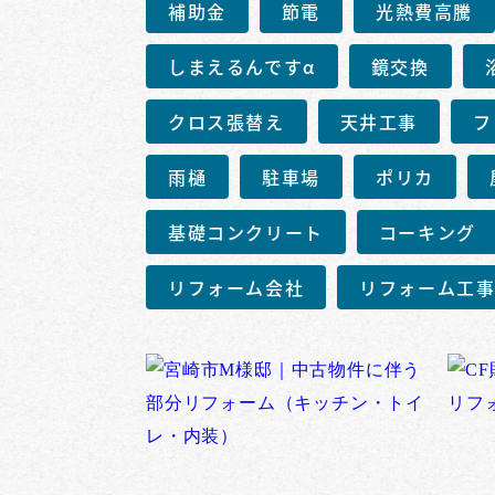
補助金
節電
光熱費高騰
しまえるんですα
鏡交換
クロス張替え
天井工事
フ
雨樋
駐車場
ポリカ
基礎コンクリート
コーキング
リフォーム会社
リフォーム工