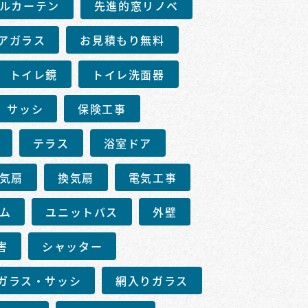
ルカーテン
先進的窓リノベ
アガラス
お見積もり無料
トイレ鏡
トイレ洗面器
サッシ
保険工事
テラス
浴室ドア
気扇
換気扇
電気工事
ム
ユニットバス
外壁
害
シャッター
ガラス・サッシ
網入りガラス