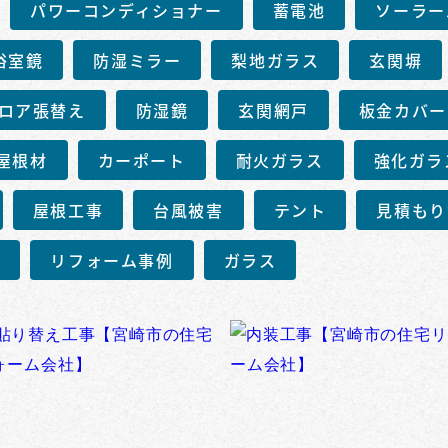
パワーコンディショナー
蓄電池
ソーラー
浴室鏡
防湿ミラー
梨地ガラス
玄関塀
ロア張替え
防湿鏡
玄関網戸
板金カバー
屋根材
カーポート
耐火ガラス
強化ガラ
屋根工事
台風被害
テント
見積もり
事
リフォーム事例
ガラス