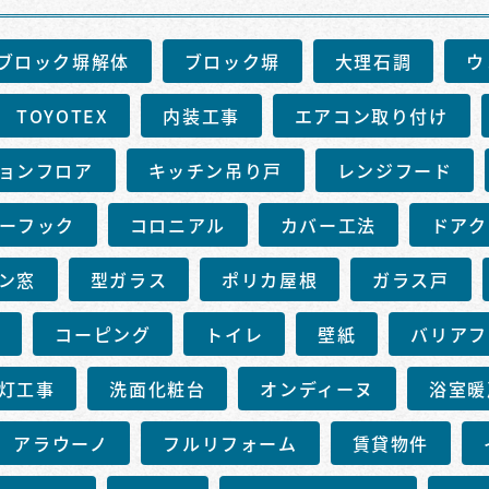
ブロック塀解体
ブロック塀
大理石調
ウ
TOYOTEX
内装工事
エアコン取り付け
ョンフロア
キッチン吊り戸
レンジフード
ーフック
コロニアル
カバー工法
ドアク
ン窓
型ガラス
ポリカ屋根
ガラス戸
ー
コーピング
トイレ
壁紙
バリアフ
灯工事
洗面化粧台
オンディーヌ
浴室暖
アラウーノ
フルリフォーム
賃貸物件