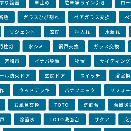
すり設置
車止め
駐車場ライン引き
ロー
断熱
ガラスひび割れ
ペアガラス交換
ペ
リシェント
玄関
押入れ
水漏れ
門柱灯
水シミ
網戸交換
ガラス交換
宮崎市
イナバ物置
物置
サイディング
ール防火ドア
玄関ドア
スイッチ
浴室換
作
ウッドデッキ
パナソニック
リフォー
お風呂交換
TOTO
洗面台
台風災
戸
除菌水
TOTO洗面台
サクア
窓