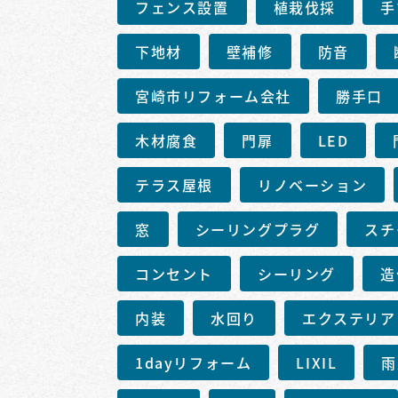
フェンス設置
植栽伐採
手
下地材
壁補修
防音
宮崎市リフォーム会社
勝手口
木材腐食
門扉
LED
テラス屋根
リノベーション
窓
シーリングプラグ
スチ
コンセント
シーリング
造
内装
水回り
エクステリア
1dayリフォーム
LIXIL
雨