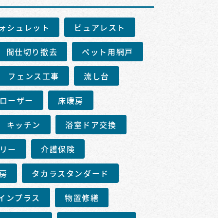
ォシュレット
ピュアレスト
間仕切り撤去
ペット用網戸
フェンス工事
流し台
ローザー
床暖房
キッチン
浴室ドア交換
リー
介護保険
房
タカラスタンダード
インプラス
物置修繕