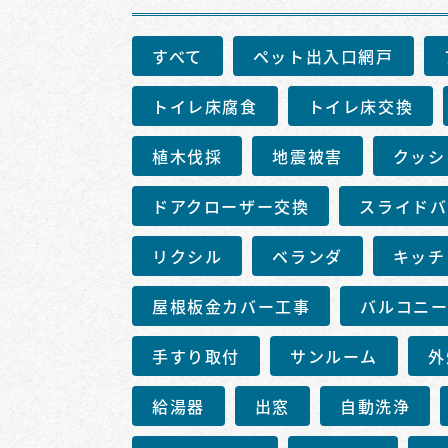
すべて
ペット出入口網戸
トイレ床腐食
トイレ床交換
植木伐採
地震被害
クッシ
ドアクローザー交換
スライドバ
リクシル
ベランダ
キッチ
屋根板金カバー工事
バルコニ
手すり取付
サンルーム
外
給湯器
出窓
自動洗浄