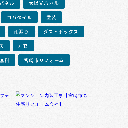
パネル
太陽光パネル
コバタイル
塗装
雨漏り
ダストボックス
ス
左官
無料
宮崎市リフォーム