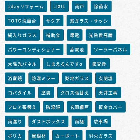
1dayリフォーム
LIXIL
雨戸
除菌水
TOTO洗面台
サクア
窓ガラス・サッシ
網入りガラス
補助金
節電
光熱費高騰
パワーコンディショナー
蓄電池
ソーラーパネル
太陽光パネル
しまえるんですα
鏡交換
浴室鏡
防湿ミラー
梨地ガラス
玄関塀
コバタイル
塗装
クロス張替え
天井工事
フロア張替え
防湿鏡
玄関網戸
板金カバー
雨漏り
ダストボックス
雨樋
駐車場
ポリカ
屋根材
カーポート
耐火ガラス