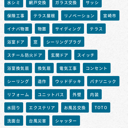
水シミ
網戸交換
ガラス交換
サッシ
保険工事
テラス屋根
リノベーション
宮崎市
イナバ物置
物置
サイディング
テラス
浴室ドア
窓
シーリングプラグ
スチール防火ドア
玄関ドア
スイッチ
浴室換気扇
換気扇
電気工事
コンセント
シーリング
造作
ウッドデッキ
パナソニック
リフォーム
ユニットバス
外壁
内装
水回り
エクステリア
お風呂交換
TOTO
洗面台
台風災害
シャッター