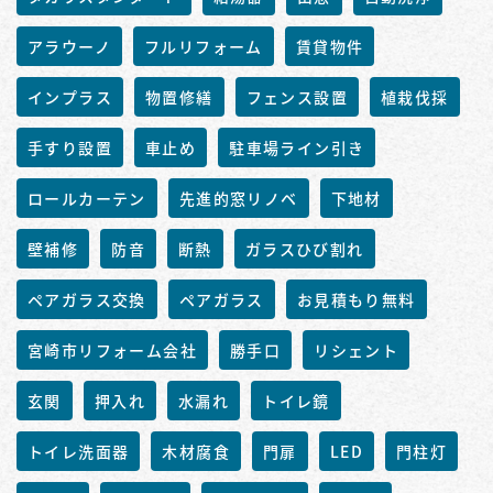
アラウーノ
フルリフォーム
賃貸物件
インプラス
物置修繕
フェンス設置
植栽伐採
手すり設置
車止め
駐車場ライン引き
ロールカーテン
先進的窓リノベ
下地材
壁補修
防音
断熱
ガラスひび割れ
ペアガラス交換
ペアガラス
お見積もり無料
宮崎市リフォーム会社
勝手口
リシェント
玄関
押入れ
水漏れ
トイレ鏡
トイレ洗面器
木材腐食
門扉
LED
門柱灯