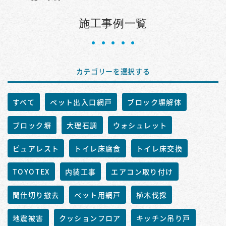
施工事例一覧
カテゴリーを選択する
すべて
ペット出入口網戸
ブロック塀解体
ブロック塀
大理石調
ウォシュレット
ピュアレスト
トイレ床腐食
トイレ床交換
TOYOTEX
内装工事
エアコン取り付け
間仕切り撤去
ペット用網戸
植木伐採
地震被害
クッションフロア
キッチン吊り戸