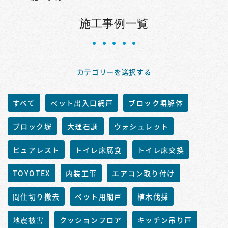
施工事例一覧
カテゴリーを選択する
すべて
ペット出入口網戸
ブロック塀解体
ブロック塀
大理石調
ウォシュレット
ピュアレスト
トイレ床腐食
トイレ床交換
TOYOTEX
内装工事
エアコン取り付け
間仕切り撤去
ペット用網戸
植木伐採
地震被害
クッションフロア
キッチン吊り戸