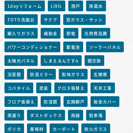
1dayリフォーム
LIXIL
雨戸
除菌水
TOTO洗面台
サクア
窓ガラス・サッシ
網入りガラス
補助金
節電
光熱費高騰
パワーコンディショナー
蓄電池
ソーラーパネル
太陽光パネル
しまえるんですα
鏡交換
浴室鏡
防湿ミラー
梨地ガラス
玄関塀
コバタイル
塗装
クロス張替え
天井工事
フロア張替え
防湿鏡
玄関網戸
板金カバー
雨漏り
ダストボックス
雨樋
駐車場
ポリカ
屋根材
カーポート
耐火ガラス