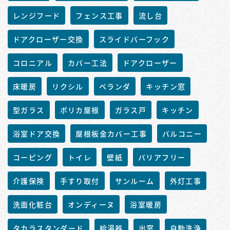
レンジフード
フェンス工事
流し台
ドアクローザー交換
スライドバーフック
コロニアル
カバー工法
ドアクローザー
床暖房
リクシル
ベランダ
キッチン窓
型ガラス
ポリカ屋根
ガラス戸
キッチン
浴室ドア交換
屋根板金カバー工事
バルコニー
コーピング
トイレ
壁紙
バリアフリー
介護保険
手すり取付
サンルーム
外灯工事
洗面化粧台
オンディーヌ
浴室暖房
タカラスタンダード
給湯器
出窓
自動洗浄