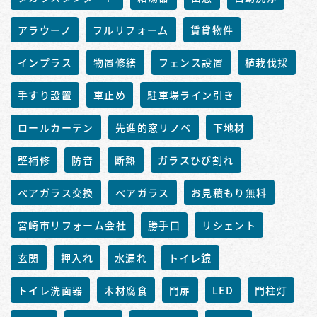
アラウーノ
フルリフォーム
賃貸物件
インプラス
物置修繕
フェンス設置
植栽伐採
手すり設置
車止め
駐車場ライン引き
ロールカーテン
先進的窓リノベ
下地材
壁補修
防音
断熱
ガラスひび割れ
ペアガラス交換
ペアガラス
お見積もり無料
宮崎市リフォーム会社
勝手口
リシェント
玄関
押入れ
水漏れ
トイレ鏡
トイレ洗面器
木材腐食
門扉
LED
門柱灯