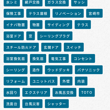
水シミ
網戸交換
ガラス交換
サッシ
保険工事
テラス屋根
リノベーション
宮崎市
イナバ物置
物置
サイディング
テラス
浴室ドア
窓
シーリングプラグ
スチール防火ドア
玄関ドア
スイッチ
浴室換気扇
換気扇
電気工事
コンセント
シーリング
造作
ウッドデッキ
パナソニック
リフォーム
ユニットバス
外壁
内装
水回り
エクステリア
お風呂交換
TOTO
洗面台
台風災害
シャッター