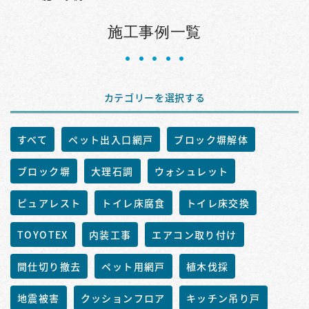
施工事例一覧
カテゴリーを選択する
すべて
ペット出入口網戸
ブロック塀解体
ブロック塀
大理石調
ウォシュレット
ピュアレスト
トイレ床腐食
トイレ床交換
TOYOTEX
内装工事
エアコン取り付け
間仕切り撤去
ペット用網戸
植木伐採
地震被害
クッションフロア
キッチン吊り戸