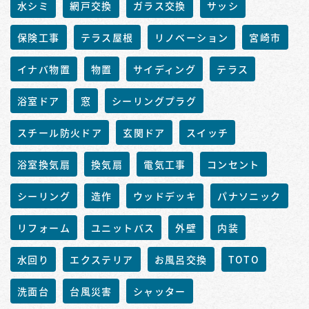
水シミ
網戸交換
ガラス交換
サッシ
保険工事
テラス屋根
リノベーション
宮崎市
イナバ物置
物置
サイディング
テラス
浴室ドア
窓
シーリングプラグ
スチール防火ドア
玄関ドア
スイッチ
浴室換気扇
換気扇
電気工事
コンセント
シーリング
造作
ウッドデッキ
パナソニック
リフォーム
ユニットバス
外壁
内装
水回り
エクステリア
お風呂交換
TOTO
洗面台
台風災害
シャッター