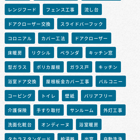
レンジフード
フェンス工事
流し台
ドアクローザー交換
スライドバーフック
コロニアル
カバー工法
ドアクローザー
床暖房
リクシル
ベランダ
キッチン窓
型ガラス
ポリカ屋根
ガラス戸
キッチン
浴室ドア交換
屋根板金カバー工事
バルコニー
コーピング
トイレ
壁紙
バリアフリー
介護保険
手すり取付
サンルーム
外灯工事
洗面化粧台
オンディーヌ
浴室暖房
タカラスタンダード
給湯器
出窓
自動洗浄