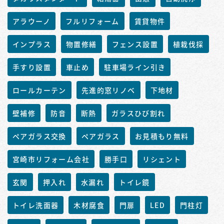
アラウーノ
フルリフォーム
賃貸物件
インプラス
物置修繕
フェンス設置
植栽伐採
手すり設置
車止め
駐車場ライン引き
ロールカーテン
先進的窓リノベ
下地材
壁補修
防音
断熱
ガラスひび割れ
ペアガラス交換
ペアガラス
お見積もり無料
宮崎市リフォーム会社
勝手口
リシェント
玄関
押入れ
水漏れ
トイレ鏡
トイレ洗面器
木材腐食
門扉
LED
門柱灯