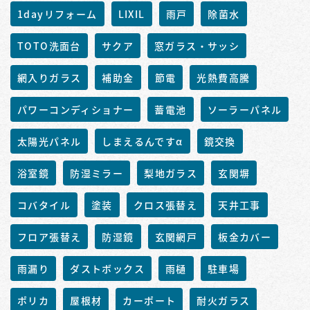
1dayリフォーム
LIXIL
雨戸
除菌水
TOTO洗面台
サクア
窓ガラス・サッシ
網入りガラス
補助金
節電
光熱費高騰
パワーコンディショナー
蓄電池
ソーラーパネル
太陽光パネル
しまえるんですα
鏡交換
浴室鏡
防湿ミラー
梨地ガラス
玄関塀
コバタイル
塗装
クロス張替え
天井工事
フロア張替え
防湿鏡
玄関網戸
板金カバー
雨漏り
ダストボックス
雨樋
駐車場
ポリカ
屋根材
カーポート
耐火ガラス