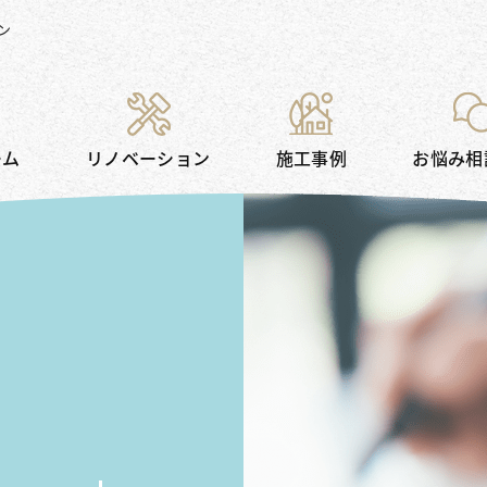
ン
ーム
リノベーション
施工事例
お悩み相