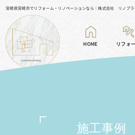
宮崎県宮崎市でリフォーム・リノベーションなら｜株式会社 リノプラ
HOME
リフォ
施工事例