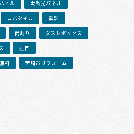
パネル
太陽光パネル
コバタイル
塗装
雨漏り
ダストボックス
ス
左官
無料
宮崎市リフォーム