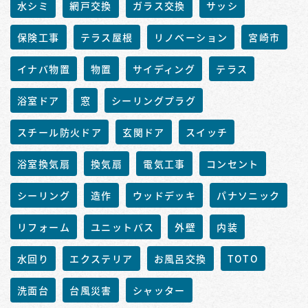
水シミ
網戸交換
ガラス交換
サッシ
保険工事
テラス屋根
リノベーション
宮崎市
イナバ物置
物置
サイディング
テラス
浴室ドア
窓
シーリングプラグ
スチール防火ドア
玄関ドア
スイッチ
浴室換気扇
換気扇
電気工事
コンセント
シーリング
造作
ウッドデッキ
パナソニック
リフォーム
ユニットバス
外壁
内装
水回り
エクステリア
お風呂交換
TOTO
洗面台
台風災害
シャッター