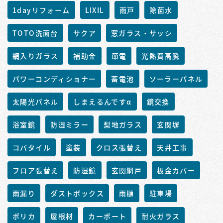
1dayリフォーム
LIXIL
雨戸
除菌水
TOTO洗面台
サクア
窓ガラス・サッシ
網入りガラス
補助金
節電
光熱費高騰
パワーコンディショナー
蓄電池
ソーラーパネル
太陽光パネル
しまえるんですα
鏡交換
浴室鏡
防湿ミラー
梨地ガラス
玄関塀
コバタイル
塗装
クロス張替え
天井工事
フロア張替え
防湿鏡
玄関網戸
板金カバー
雨漏り
ダストボックス
雨樋
駐車場
ポリカ
屋根材
カーポート
耐火ガラス