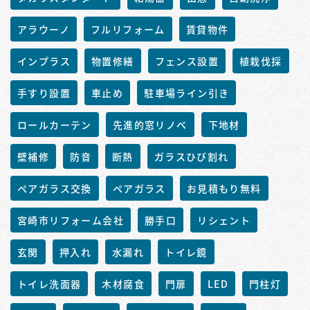
アラウーノ
フルリフォーム
賃貸物件
インプラス
物置修繕
フェンス設置
植栽伐採
手すり設置
車止め
駐車場ライン引き
ロールカーテン
先進的窓リノベ
下地材
壁補修
防音
断熱
ガラスひび割れ
ペアガラス交換
ペアガラス
お見積もり無料
宮崎市リフォーム会社
勝手口
リシェント
玄関
押入れ
水漏れ
トイレ鏡
トイレ洗面器
木材腐食
門扉
LED
門柱灯