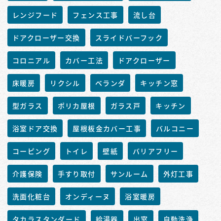
レンジフード
フェンス工事
流し台
ドアクローザー交換
スライドバーフック
コロニアル
カバー工法
ドアクローザー
床暖房
リクシル
ベランダ
キッチン窓
型ガラス
ポリカ屋根
ガラス戸
キッチン
浴室ドア交換
屋根板金カバー工事
バルコニー
コーピング
トイレ
壁紙
バリアフリー
介護保険
手すり取付
サンルーム
外灯工事
洗面化粧台
オンディーヌ
浴室暖房
タカラスタンダード
給湯器
出窓
自動洗浄