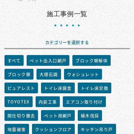
施工事例一覧
カテゴリーを選択する
すべて
ペット出入口網戸
ブロック塀解体
ブロック塀
大理石調
ウォシュレット
ピュアレスト
トイレ床腐食
トイレ床交換
TOYOTEX
内装工事
エアコン取り付け
間仕切り撤去
ペット用網戸
植木伐採
地震被害
クッションフロア
キッチン吊り戸