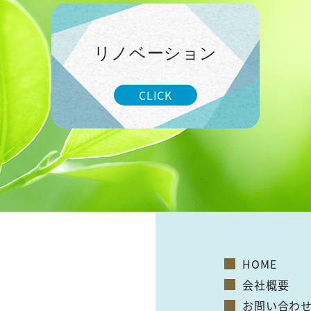
リノベーション
CLICK
HOME
会社概要
お問い合わ