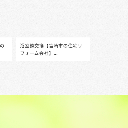
の
浴室鏡交換【宮崎市の住宅リ
フォーム会社】...