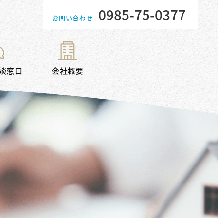
0985-75-0377
お問い合わせ
談窓口
会社概要