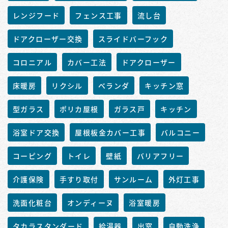
レンジフード
フェンス工事
流し台
ドアクローザー交換
スライドバーフック
コロニアル
カバー工法
ドアクローザー
床暖房
リクシル
ベランダ
キッチン窓
型ガラス
ポリカ屋根
ガラス戸
キッチン
浴室ドア交換
屋根板金カバー工事
バルコニー
コーピング
トイレ
壁紙
バリアフリー
介護保険
手すり取付
サンルーム
外灯工事
洗面化粧台
オンディーヌ
浴室暖房
タカラスタンダード
給湯器
出窓
自動洗浄