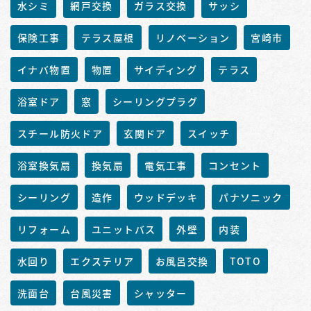
水シミ
網戸交換
ガラス交換
サッシ
保険工事
テラス屋根
リノベーション
宮崎市
イナバ物置
物置
サイディング
テラス
浴室ドア
窓
シーリングプラグ
スチール防火ドア
玄関ドア
スイッチ
浴室換気扇
換気扇
電気工事
コンセント
シーリング
造作
ウッドデッキ
パナソニック
リフォーム
ユニットバス
外壁
内装
水回り
エクステリア
お風呂交換
TOTO
洗面台
台風災害
シャッター