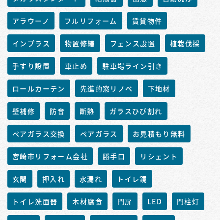
アラウーノ
フルリフォーム
賃貸物件
インプラス
物置修繕
フェンス設置
植栽伐採
手すり設置
車止め
駐車場ライン引き
ロールカーテン
先進的窓リノベ
下地材
壁補修
防音
断熱
ガラスひび割れ
ペアガラス交換
ペアガラス
お見積もり無料
宮崎市リフォーム会社
勝手口
リシェント
玄関
押入れ
水漏れ
トイレ鏡
トイレ洗面器
木材腐食
門扉
LED
門柱灯