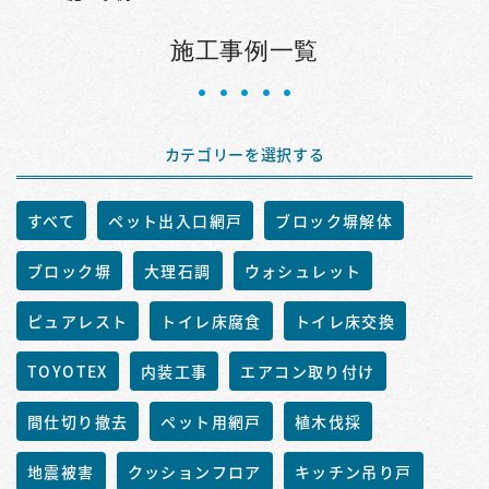
施工事例一覧
カテゴリーを選択する
すべて
ペット出入口網戸
ブロック塀解体
ブロック塀
大理石調
ウォシュレット
ピュアレスト
トイレ床腐食
トイレ床交換
TOYOTEX
内装工事
エアコン取り付け
間仕切り撤去
ペット用網戸
植木伐採
地震被害
クッションフロア
キッチン吊り戸