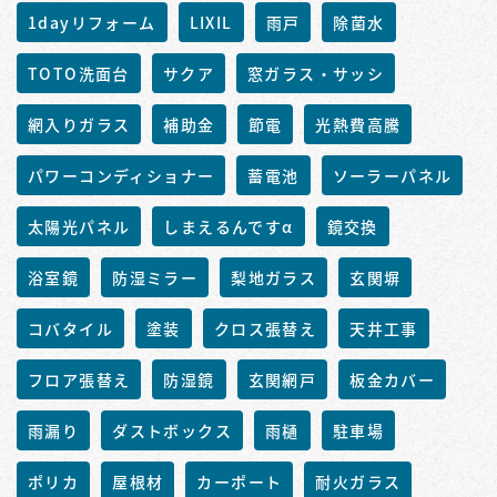
1dayリフォーム
LIXIL
雨戸
除菌水
TOTO洗面台
サクア
窓ガラス・サッシ
網入りガラス
補助金
節電
光熱費高騰
パワーコンディショナー
蓄電池
ソーラーパネル
太陽光パネル
しまえるんですα
鏡交換
浴室鏡
防湿ミラー
梨地ガラス
玄関塀
コバタイル
塗装
クロス張替え
天井工事
フロア張替え
防湿鏡
玄関網戸
板金カバー
雨漏り
ダストボックス
雨樋
駐車場
ポリカ
屋根材
カーポート
耐火ガラス