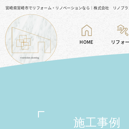
宮崎県宮崎市でリフォーム・リノベーションなら｜株式会社 リノプラ
HOME
リフォ
施工事例