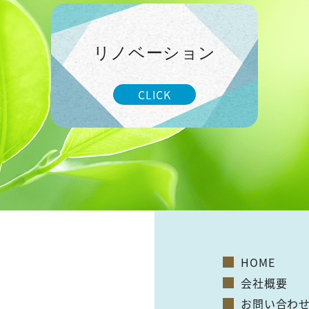
リノベーション
CLICK
HOME
会社概要
お問い合わ