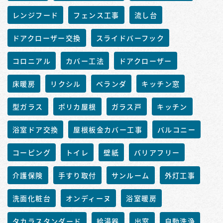
レンジフード
フェンス工事
流し台
ドアクローザー交換
スライドバーフック
コロニアル
カバー工法
ドアクローザー
床暖房
リクシル
ベランダ
キッチン窓
型ガラス
ポリカ屋根
ガラス戸
キッチン
浴室ドア交換
屋根板金カバー工事
バルコニー
コーピング
トイレ
壁紙
バリアフリー
介護保険
手すり取付
サンルーム
外灯工事
洗面化粧台
オンディーヌ
浴室暖房
タカラスタンダード
給湯器
出窓
自動洗浄