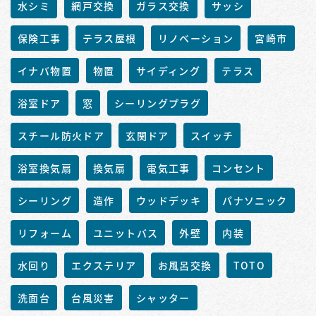
水シミ
網戸交換
ガラス交換
サッシ
保険工事
テラス屋根
リノベーション
宮崎市
イナバ物置
物置
サイディング
テラス
浴室ドア
窓
シーリングプラグ
スチール防火ドア
玄関ドア
スイッチ
浴室換気扇
換気扇
電気工事
コンセント
シーリング
造作
ウッドデッキ
パナソニック
リフォーム
ユニットバス
外壁
内装
水回り
エクステリア
お風呂交換
TOTO
洗面台
台風災害
シャッター