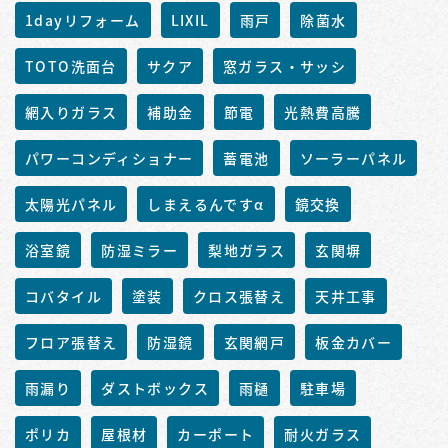
1dayリフォーム
LIXIL
雨戸
除菌水
TOTO洗面台
サクア
窓ガラス・サッシ
網入りガラス
補助金
節電
光熱費高騰
パワーコンディショナー
蓄電池
ソーラーパネル
太陽光パネル
しまえるんですα
鏡交換
浴室鏡
防湿ミラー
梨地ガラス
玄関塀
コバタイル
塗装
クロス張替え
天井工事
フロア張替え
防湿鏡
玄関網戸
板金カバー
雨漏り
ダストボックス
雨樋
駐車場
ポリカ
屋根材
カーポート
耐火ガラス