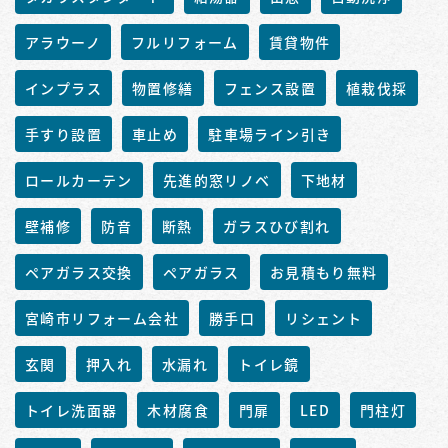
アラウーノ
フルリフォーム
賃貸物件
インプラス
物置修繕
フェンス設置
植栽伐採
手すり設置
車止め
駐車場ライン引き
ロールカーテン
先進的窓リノベ
下地材
壁補修
防音
断熱
ガラスひび割れ
ペアガラス交換
ペアガラス
お見積もり無料
宮崎市リフォーム会社
勝手口
リシェント
玄関
押入れ
水漏れ
トイレ鏡
トイレ洗面器
木材腐食
門扉
LED
門柱灯