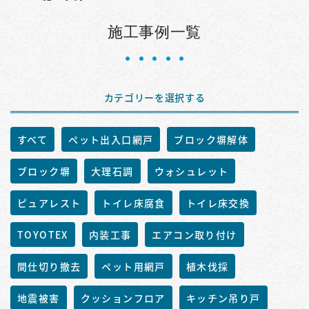
施工事例一覧
カテゴリーを選択する
すべて
ペット出入口網戸
ブロック塀解体
ブロック塀
大理石調
ウォシュレット
ピュアレスト
トイレ床腐食
トイレ床交換
TOYOTEX
内装工事
エアコン取り付け
間仕切り撤去
ペット用網戸
植木伐採
地震被害
クッションフロア
キッチン吊り戸