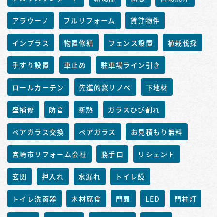
アラウーノ
フルリフォーム
賃貸物件
インプラス
物置修繕
フェンス設置
植栽伐採
手すり設置
車止め
駐車場ライン引き
ロールカーテン
先進的窓リノベ
下地材
壁補修
防音
断熱
ガラスひび割れ
ペアガラス交換
ペアガラス
お見積もり無料
宮崎市リフォーム会社
勝手口
リシェント
玄関
押入れ
水漏れ
トイレ鏡
トイレ洗面器
木材腐食
門扉
LED
門柱灯