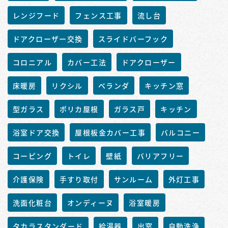
レンジフード
フェンス工事
流し台
ドアクローザー交換
スライドバーフック
コロニアル
カバー工法
ドアクローザー
床暖房
リクシル
ベランダ
キッチン窓
型ガラス
ポリカ屋根
ガラス戸
キッチン
浴室ドア交換
屋根板金カバー工事
バルコニー
コーピング
トイレ
壁紙
バリアフリー
介護保険
手すり取付
サンルーム
外灯工事
洗面化粧台
オンディーヌ
浴室暖房
タカラスタンダード
給湯器
出窓
自動洗浄