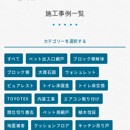
施工事例一覧
カテゴリーを選択する
すべて
ペット出入口網戸
ブロック塀解体
ブロック塀
大理石調
ウォシュレット
ピュアレスト
トイレ床腐食
トイレ床交換
TOYOTEX
内装工事
エアコン取り付け
間仕切り撤去
ペット用網戸
植木伐採
地震被害
クッションフロア
キッチン吊り戸