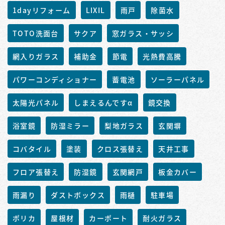
1dayリフォーム
LIXIL
雨戸
除菌水
TOTO洗面台
サクア
窓ガラス・サッシ
網入りガラス
補助金
節電
光熱費高騰
パワーコンディショナー
蓄電池
ソーラーパネル
太陽光パネル
しまえるんですα
鏡交換
浴室鏡
防湿ミラー
梨地ガラス
玄関塀
コバタイル
塗装
クロス張替え
天井工事
フロア張替え
防湿鏡
玄関網戸
板金カバー
雨漏り
ダストボックス
雨樋
駐車場
ポリカ
屋根材
カーポート
耐火ガラス