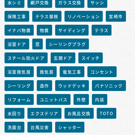
水シミ
網戸交換
ガラス交換
サッシ
保険工事
テラス屋根
リノベーション
宮崎市
イナバ物置
物置
サイディング
テラス
浴室ドア
窓
シーリングプラグ
スチール防火ドア
玄関ドア
スイッチ
浴室換気扇
換気扇
電気工事
コンセント
シーリング
造作
ウッドデッキ
パナソニック
リフォーム
ユニットバス
外壁
内装
水回り
エクステリア
お風呂交換
TOTO
洗面台
台風災害
シャッター