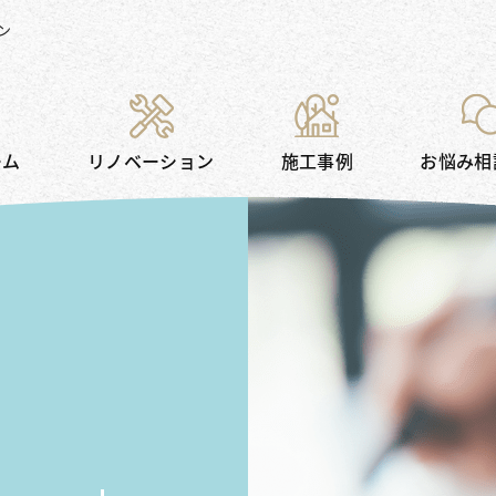
ン
ーム
リノベーション
施工事例
お悩み相