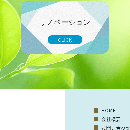
リノベーション
CLICK
HOME
会社概要
お問い合わ