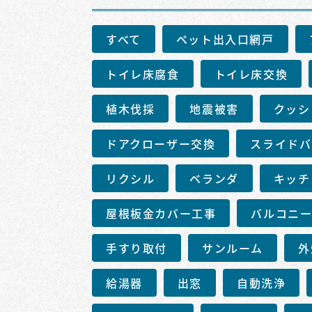
すべて
ペット出入口網戸
トイレ床腐食
トイレ床交換
植木伐採
地震被害
クッシ
ドアクローザー交換
スライドバ
リクシル
ベランダ
キッチ
屋根板金カバー工事
バルコニ
手すり取付
サンルーム
外
給湯器
出窓
自動洗浄