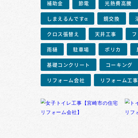
補助金
節電
光熱費高騰
しまえるんですα
鏡交換
クロス張替え
天井工事
フ
雨樋
駐車場
ポリカ
基礎コンクリート
コーキング
リフォーム会社
リフォーム工