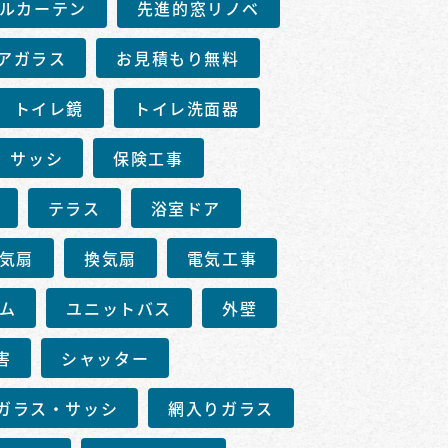
ルカーテン
先進的窓リノベ
アガラス
お見積もり無料
トイレ鏡
トイレ洗面器
サッシ
保険工事
テラス
浴室ドア
気扇
換気扇
電気工事
ム
ユニットバス
外壁
害
シャッター
ガラス・サッシ
網入りガラス