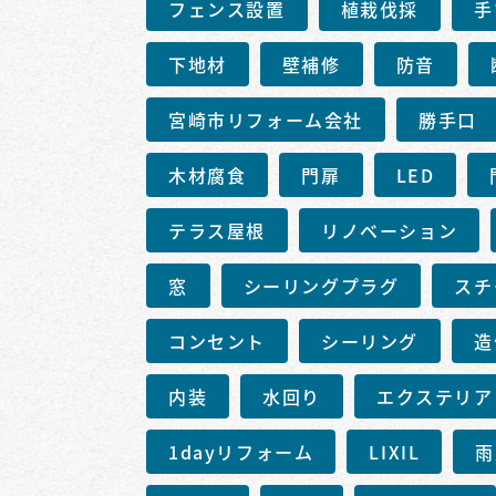
フェンス設置
植栽伐採
手
下地材
壁補修
防音
宮崎市リフォーム会社
勝手口
木材腐食
門扉
LED
テラス屋根
リノベーション
窓
シーリングプラグ
スチ
コンセント
シーリング
造
内装
水回り
エクステリア
1dayリフォーム
LIXIL
雨