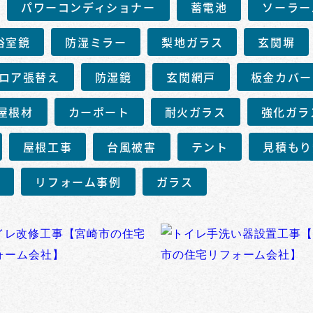
パワーコンディショナー
蓄電池
ソーラー
浴室鏡
防湿ミラー
梨地ガラス
玄関塀
ロア張替え
防湿鏡
玄関網戸
板金カバー
屋根材
カーポート
耐火ガラス
強化ガラ
屋根工事
台風被害
テント
見積もり
事
リフォーム事例
ガラス