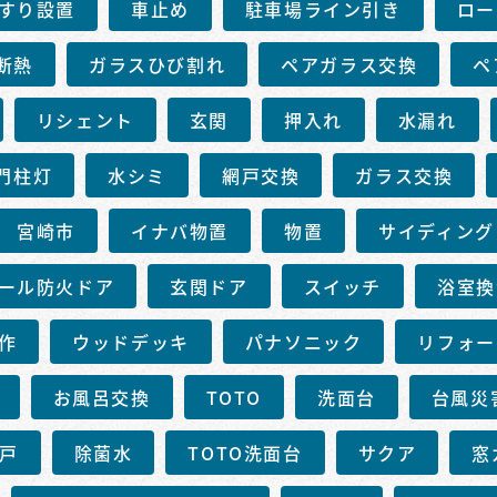
すり設置
車止め
駐車場ライン引き
ロー
断熱
ガラスひび割れ
ペアガラス交換
ペ
リシェント
玄関
押入れ
水漏れ
門柱灯
水シミ
網戸交換
ガラス交換
宮崎市
イナバ物置
物置
サイディング
ール防火ドア
玄関ドア
スイッチ
浴室換
作
ウッドデッキ
パナソニック
リフォー
お風呂交換
TOTO
洗面台
台風災
戸
除菌水
TOTO洗面台
サクア
窓