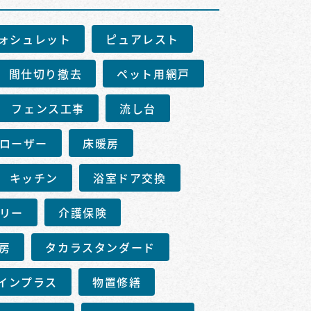
ォシュレット
ピュアレスト
間仕切り撤去
ペット用網戸
フェンス工事
流し台
ローザー
床暖房
キッチン
浴室ドア交換
リー
介護保険
房
タカラスタンダード
インプラス
物置修繕