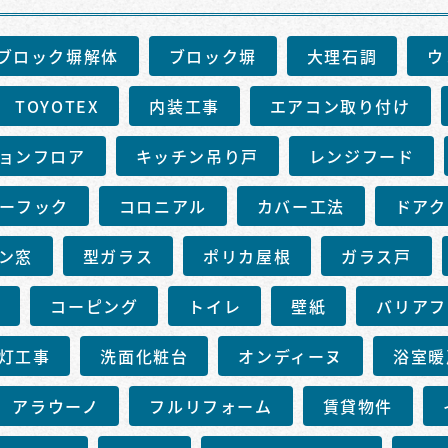
ブロック塀解体
ブロック塀
大理石調
ウ
TOYOTEX
内装工事
エアコン取り付け
ョンフロア
キッチン吊り戸
レンジフード
ーフック
コロニアル
カバー工法
ドアク
ン窓
型ガラス
ポリカ屋根
ガラス戸
ー
コーピング
トイレ
壁紙
バリアフ
灯工事
洗面化粧台
オンディーヌ
浴室暖
アラウーノ
フルリフォーム
賃貸物件