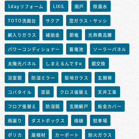
1dayリフォーム
LIXIL
雨戸
除菌水
TOTO洗面台
サクア
窓ガラス・サッシ
網入りガラス
補助金
節電
光熱費高騰
パワーコンディショナー
蓄電池
ソーラーパネル
太陽光パネル
しまえるんですα
鏡交換
浴室鏡
防湿ミラー
梨地ガラス
玄関塀
コバタイル
塗装
クロス張替え
天井工事
フロア張替え
防湿鏡
玄関網戸
板金カバー
雨漏り
ダストボックス
雨樋
駐車場
ポリカ
屋根材
カーポート
耐火ガラス