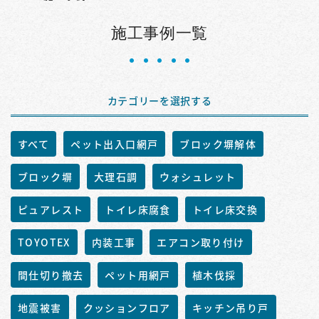
施工事例一覧
カテゴリーを選択する
すべて
ペット出入口網戸
ブロック塀解体
ブロック塀
大理石調
ウォシュレット
ピュアレスト
トイレ床腐食
トイレ床交換
TOYOTEX
内装工事
エアコン取り付け
間仕切り撤去
ペット用網戸
植木伐採
地震被害
クッションフロア
キッチン吊り戸