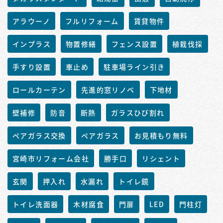
アラウーノ
フルリフォーム
賃貸物件
インプラス
物置修繕
フェンス設置
植栽伐採
手すり設置
車止め
駐車場ライン引き
ロールカーテン
先進的窓リノベ
下地材
壁補修
防音
断熱
ガラスひび割れ
ペアガラス交換
ペアガラス
お見積もり無料
宮崎市リフォーム会社
勝手口
リシェント
玄関
押入れ
水漏れ
トイレ鏡
トイレ洗面器
木材腐食
門扉
LED
門柱灯