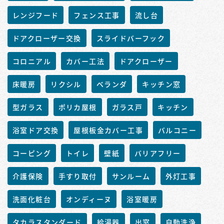
レンジフード
フェンス工事
流し台
ドアクローザー交換
スライドバーフック
コロニアル
カバー工法
ドアクローザー
床暖房
リクシル
ベランダ
キッチン窓
型ガラス
ポリカ屋根
ガラス戸
キッチン
浴室ドア交換
屋根板金カバー工事
バルコニー
コーピング
トイレ
壁紙
バリアフリー
介護保険
手すり取付
サンルーム
外灯工事
洗面化粧台
オンディーヌ
浴室暖房
タカラスタンダード
給湯器
出窓
自動洗浄