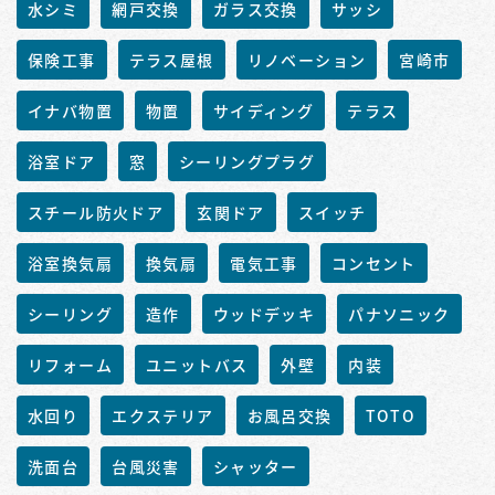
水シミ
網戸交換
ガラス交換
サッシ
保険工事
テラス屋根
リノベーション
宮崎市
イナバ物置
物置
サイディング
テラス
浴室ドア
窓
シーリングプラグ
スチール防火ドア
玄関ドア
スイッチ
浴室換気扇
換気扇
電気工事
コンセント
シーリング
造作
ウッドデッキ
パナソニック
リフォーム
ユニットバス
外壁
内装
水回り
エクステリア
お風呂交換
TOTO
洗面台
台風災害
シャッター