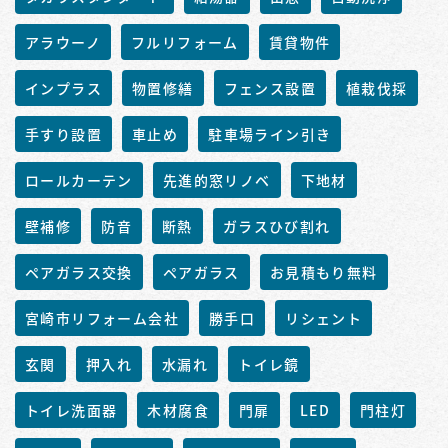
アラウーノ
フルリフォーム
賃貸物件
インプラス
物置修繕
フェンス設置
植栽伐採
手すり設置
車止め
駐車場ライン引き
ロールカーテン
先進的窓リノベ
下地材
壁補修
防音
断熱
ガラスひび割れ
ペアガラス交換
ペアガラス
お見積もり無料
宮崎市リフォーム会社
勝手口
リシェント
玄関
押入れ
水漏れ
トイレ鏡
トイレ洗面器
木材腐食
門扉
LED
門柱灯