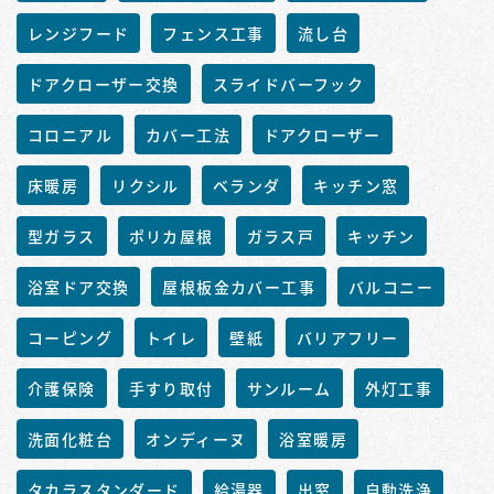
レンジフード
フェンス工事
流し台
ドアクローザー交換
スライドバーフック
コロニアル
カバー工法
ドアクローザー
床暖房
リクシル
ベランダ
キッチン窓
型ガラス
ポリカ屋根
ガラス戸
キッチン
浴室ドア交換
屋根板金カバー工事
バルコニー
コーピング
トイレ
壁紙
バリアフリー
介護保険
手すり取付
サンルーム
外灯工事
洗面化粧台
オンディーヌ
浴室暖房
タカラスタンダード
給湯器
出窓
自動洗浄