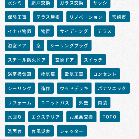
水シミ
網戸交換
ガラス交換
サッシ
保険工事
テラス屋根
リノベーション
宮崎市
イナバ物置
物置
サイディング
テラス
浴室ドア
窓
シーリングプラグ
スチール防火ドア
玄関ドア
スイッチ
浴室換気扇
換気扇
電気工事
コンセント
シーリング
造作
ウッドデッキ
パナソニック
リフォーム
ユニットバス
外壁
内装
水回り
エクステリア
お風呂交換
TOTO
洗面台
台風災害
シャッター