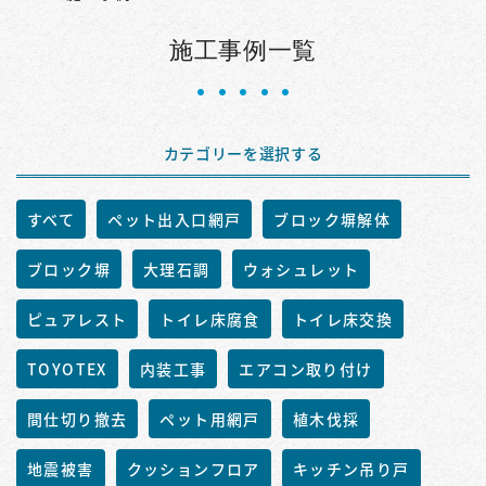
施工事例一覧
カテゴリーを選択する
すべて
ペット出入口網戸
ブロック塀解体
ブロック塀
大理石調
ウォシュレット
ピュアレスト
トイレ床腐食
トイレ床交換
TOYOTEX
内装工事
エアコン取り付け
間仕切り撤去
ペット用網戸
植木伐採
地震被害
クッションフロア
キッチン吊り戸