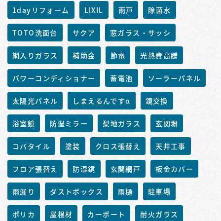
1dayリフォーム
LIXIL
雨戸
除菌水
TOTO洗面台
サクア
窓ガラス・サッシ
網入りガラス
補助金
節電
光熱費高騰
パワーコンディショナー
蓄電池
ソーラーパネル
太陽光パネル
しまえるんですα
鏡交換
浴室鏡
防湿ミラー
梨地ガラス
玄関塀
コバタイル
塗装
クロス張替え
天井工事
フロア張替え
防湿鏡
玄関網戸
板金カバー
雨漏り
ダストボックス
雨樋
駐車場
ポリカ
屋根材
カーポート
耐火ガラス