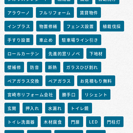
アラウーノ
フルリフォーム
賃貸物件
インプラス
物置修繕
フェンス設置
植栽伐採
手すり設置
車止め
駐車場ライン引き
ロールカーテン
先進的窓リノベ
下地材
壁補修
防音
断熱
ガラスひび割れ
ペアガラス交換
ペアガラス
お見積もり無料
宮崎市リフォーム会社
勝手口
リシェント
玄関
押入れ
水漏れ
トイレ鏡
トイレ洗面器
木材腐食
門扉
LED
門柱灯