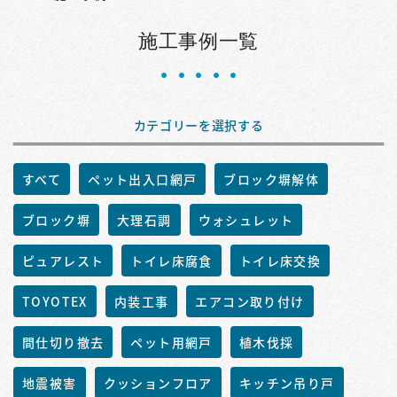
施工事例一覧
カテゴリーを選択する
すべて
ペット出入口網戸
ブロック塀解体
ブロック塀
大理石調
ウォシュレット
ピュアレスト
トイレ床腐食
トイレ床交換
TOYOTEX
内装工事
エアコン取り付け
間仕切り撤去
ペット用網戸
植木伐採
地震被害
クッションフロア
キッチン吊り戸