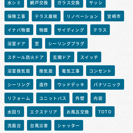
水シミ
網戸交換
ガラス交換
サッシ
保険工事
テラス屋根
リノベーション
宮崎市
イナバ物置
物置
サイディング
テラス
浴室ドア
窓
シーリングプラグ
スチール防火ドア
玄関ドア
スイッチ
浴室換気扇
換気扇
電気工事
コンセント
シーリング
造作
ウッドデッキ
パナソニック
リフォーム
ユニットバス
外壁
内装
水回り
エクステリア
お風呂交換
TOTO
洗面台
台風災害
シャッター