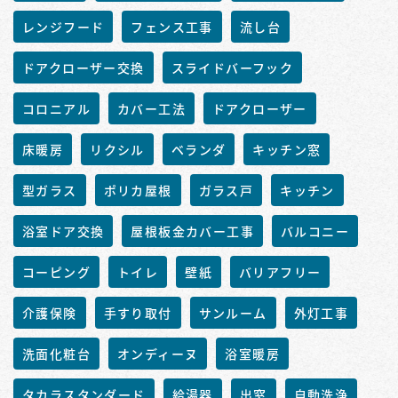
レンジフード
フェンス工事
流し台
ドアクローザー交換
スライドバーフック
コロニアル
カバー工法
ドアクローザー
床暖房
リクシル
ベランダ
キッチン窓
型ガラス
ポリカ屋根
ガラス戸
キッチン
浴室ドア交換
屋根板金カバー工事
バルコニー
コーピング
トイレ
壁紙
バリアフリー
介護保険
手すり取付
サンルーム
外灯工事
洗面化粧台
オンディーヌ
浴室暖房
タカラスタンダード
給湯器
出窓
自動洗浄