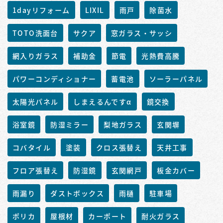
1dayリフォーム
LIXIL
雨戸
除菌水
TOTO洗面台
サクア
窓ガラス・サッシ
網入りガラス
補助金
節電
光熱費高騰
パワーコンディショナー
蓄電池
ソーラーパネル
太陽光パネル
しまえるんですα
鏡交換
浴室鏡
防湿ミラー
梨地ガラス
玄関塀
コバタイル
塗装
クロス張替え
天井工事
フロア張替え
防湿鏡
玄関網戸
板金カバー
雨漏り
ダストボックス
雨樋
駐車場
ポリカ
屋根材
カーポート
耐火ガラス