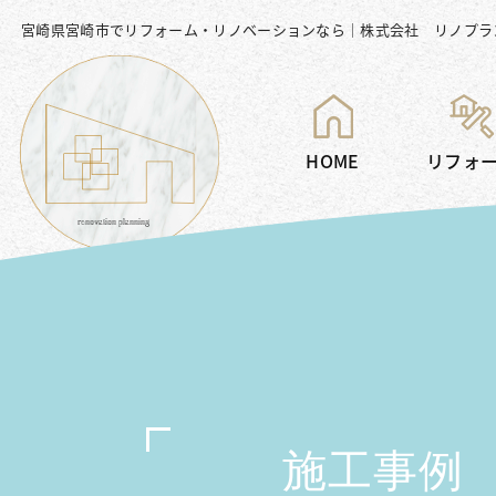
宮崎県宮崎市でリフォーム・リノベーションなら｜株式会社 リノプラ
HOME
リフォ
施工事例