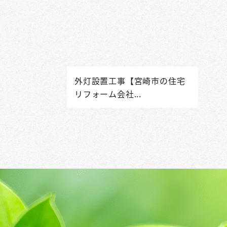
外灯設置工事【宮崎市の住宅
リフォーム会社...