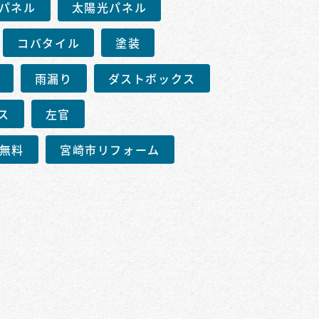
パネル
太陽光パネル
コバタイル
塗装
雨漏り
ダストボックス
ス
左官
無料
宮崎市リフォーム