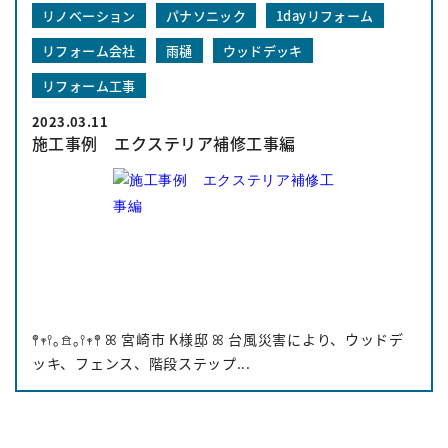
リノベーション
パナソニック
1dayリフォーム
リフォーム会社
雨樋
ウッドデッキ
リフォーム工事
2023.03.11
施工事例 エクステリア補修工事編
𖤣𖥧𖥣｡𖠿｡𖥣𖥧𖤣 ꕤ 宮崎市 K様邸 ꕤ 台風災害により、ウッドデ
ッキ、フェンス、階段ステップ...