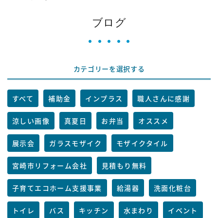
ブログ
カテゴリーを選択する
すべて
補助金
インプラス
職人さんに感謝
涼しい画像
真夏日
お弁当
オススメ
展示会
ガラスモザイク
モザイクタイル
宮崎市リフォーム会社
見積もり無料
子育てエコホーム支援事業
給湯器
洗面化粧台
トイレ
バス
キッチン
水まわり
イベント