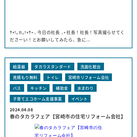
𖤣𖥧𖥣｡𖠿｡𖥣𖥧𖤣⋆⸜ 今日の社長 ⸝⋆社長！社長！写真撮らせてく
ださーい！とお願いしてみたら、急に...
給湯器
タカラスタンダード
洗面化粧台
見積もり無料
トイレ
宮崎市リフォーム会社
バス
キッチン
補助金
水まわり
子育てエコホーム支援事業
イベント
2024.04.08
春のタカラフェア【宮崎市の住宅リフォーム会社】