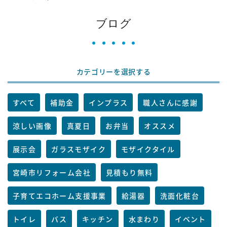
ブログ
カテゴリーを選択する
すべて
補助金
インプラス
職人さんに感謝
涼しい画像
真夏日
お弁当
オススメ
展示会
ガラスモザイク
モザイクタイル
宮崎市リフォーム会社
見積もり無料
子育てエコホーム支援事業
給湯器
洗面化粧台
トイレ
バス
キッチン
水まわり
イベント