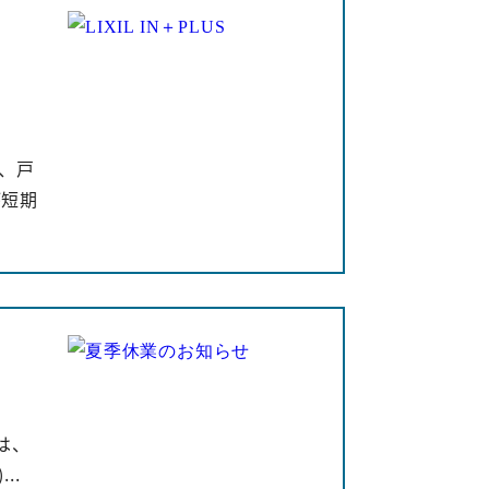
ら、戸
が短期
は、
..