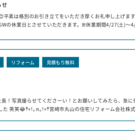
らせ
リノプランです😊平素は格別のお引き立てをいただき厚くお礼申し上げます
休業日とさせていただきます。ꕤ休業期間4/27(土)〜4/2.
リフォーム
見積もり無料
の社長 ⸝⋆社長！社長！写真撮らせてくださーい！とお願いしてみたら、急
😂𖤣𖥧𖥣｡𖠿｡𖥣𖥧𖤣宮崎市丸山の住宅リフォーム会社株式.