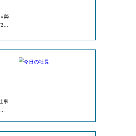
⭐️弊
..
に仕事
..