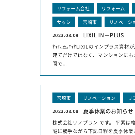
リフォーム会社
リフォーム
サッシ
宮崎市
リノベーシ
LIXIL IN＋PLUS
2023.08.09
𖤣𖥧𖥣｡𖠿｡𖥣𖥧𖤣LIXIL
建てだけではなく、マンションにもオ
間で...
宮崎市
リノベーション
リ
夏季休業のお知らせ
2023.08.08
株式会社リノプラン です。 平素は
誠に勝手ながら下記日程を夏季休業とさせ