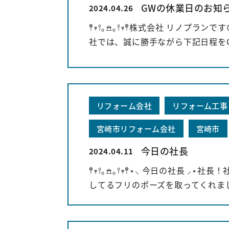
GWの休業日のお知
2024.04.26
𖤣𖥧𖥣｡𖠿｡𖥣𖥧𖤣株式会社 
社では、誠に勝手ながら下記日程をGWの
リフォーム会社
リフォーム工事
宮崎市リフォーム会社
宮崎市
今日の社長
2024.04.11
𖤣𖥧𖥣｡𖠿｡𖥣𖥧𖤣⋆⸜ 今日
してるフリのポーズを取ってくれました 笑笑