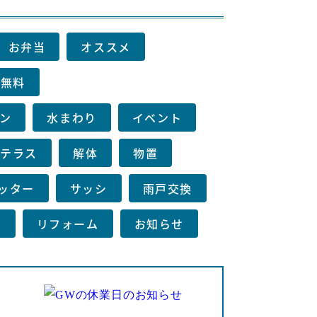
お弁当
オススメ
り無料
ン
水まわり
イベント
テラス
解体
物置
ッター
サッシ
雨戸交換
例
リフォーム
お知らせ