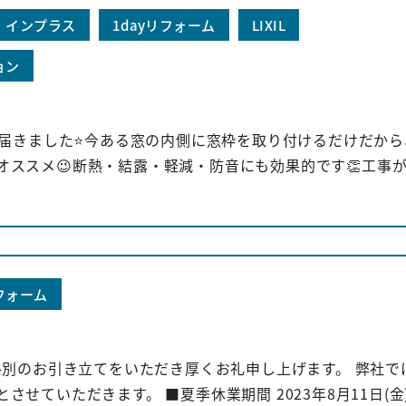
インプラス
1dayリフォーム
LIXIL
ョン
のインプラス資材が届きました⭐️今ある窓の内側に窓枠を取り付けるだけだか
ススメ😉断熱・結露・軽減・防音にも効果的です👏工事
フォーム
格別のお引き立てをいただき厚くお礼申し上げます。 弊社で
ていただきます。 ■夏季休業期間 2023年8月11日(金).