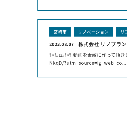
宮崎市
リノベーション
リ
株式会社 リノプラン
2023.08.07
𖤣𖥧𖥣｡𖠿｡𖥣𖥧𖤣 動画を素敵に作って頂きま
NkqD/?utm_source=ig_web_co...