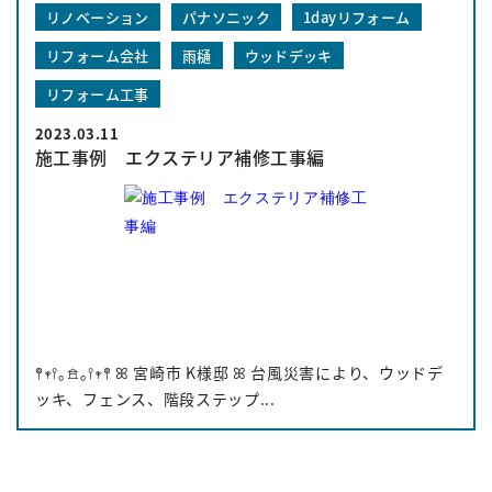
リノベーション
パナソニック
1dayリフォーム
リフォーム会社
雨樋
ウッドデッキ
リフォーム工事
2023.03.11
施工事例 エクステリア補修工事編
𖤣𖥧𖥣｡𖠿｡𖥣𖥧𖤣 ꕤ 宮崎市 K様邸 ꕤ 台風災害により、ウッドデ
ッキ、フェンス、階段ステップ...