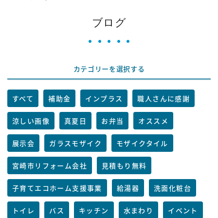
ブログ
カテゴリーを選択する
すべて
補助金
インプラス
職人さんに感謝
涼しい画像
真夏日
お弁当
オススメ
展示会
ガラスモザイク
モザイクタイル
宮崎市リフォーム会社
見積もり無料
子育てエコホーム支援事業
給湯器
洗面化粧台
トイレ
バス
キッチン
水まわり
イベント