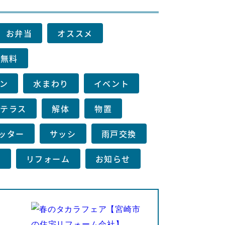
お弁当
オススメ
り無料
ン
水まわり
イベント
テラス
解体
物置
ッター
サッシ
雨戸交換
例
リフォーム
お知らせ