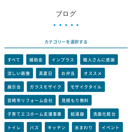
ブログ
カテゴリーを選択する
すべて
補助金
インプラス
職人さんに感謝
涼しい画像
真夏日
お弁当
オススメ
展示会
ガラスモザイク
モザイクタイル
宮崎市リフォーム会社
見積もり無料
子育てエコホーム支援事業
給湯器
洗面化粧台
トイレ
バス
キッチン
水まわり
イベント