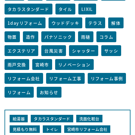
タカラスタンダード
タイル
LIXIL
1dayリフォーム
ウッドデッキ
テラス
解体
物置
造作
パナソニック
雨樋
コラム
エクステリア
台風災害
シャッター
サッシ
雨戸交換
宮崎市
リノベーション
リフォーム会社
リフォーム工事
リフォーム事例
リフォーム
お知らせ
給湯器
タカラスタンダード
洗面化粧台
見積もり無料
トイレ
宮崎市リフォーム会社